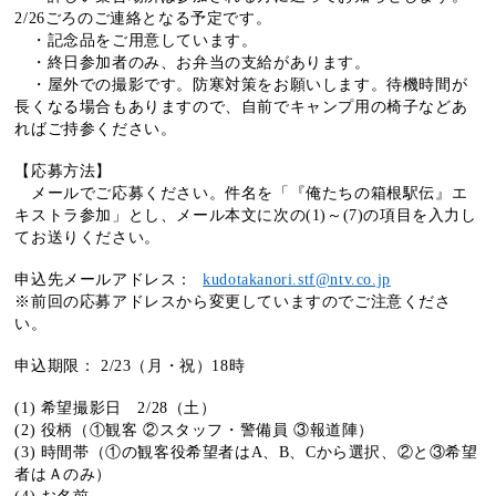
2/26ごろのご連絡となる予定です
。
・記念品をご用意しています。
・終日参加者のみ、お弁当の支給があります。
・屋外での撮影です。防寒対策をお願いします。待機時間が
長くなる場合もありますので、自前でキャンプ用の椅子などあ
ればご持参ください。
【応募方法】
メールでご応募ください。件名を「『俺たちの箱根駅伝』エ
キストラ参加」とし、メール本文に次の(1)～(7)の項目を入力し
てお送りください。
申込先メールアドレス：
kudotakanori.stf@ntv.co.jp
※前回の応募アドレスから変更していますのでご注意くださ
い。
申込期限： 2/23（月・祝）18時
(1) 希望撮影日 2/28（土）
(2) 役柄（①観客 ②スタッフ・警備員 ③報道陣）
(3) 時間帯（①の観客役希望者はA、B、Cから選択、②と③希望
者はＡのみ）