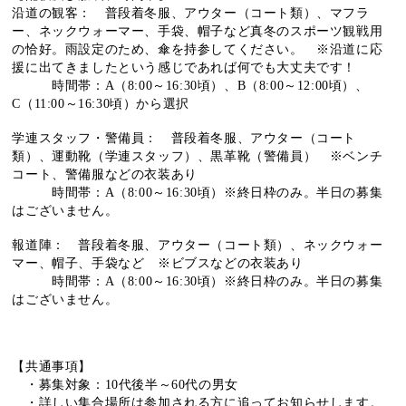
沿道の観客
： 普段着冬服、アウター（コート類）、マフラ
ー、ネックウォーマー、手袋、帽子など真冬のスポーツ観戦用
の恰好。雨設定のため、傘を持参してください。 ※沿道に応
援に出てきましたという感じであれば何でも大丈夫です！
時間帯：
A
（8:00～16:30頃）、
B
（8:00～12:00頃）、
C
（11:00～16:30頃）から選択
学連スタッフ・警備員
： 普段着冬服、アウター（コート
類）、運動靴（学連スタッフ）、黒革靴（警備員） ※ベンチ
コート、警備服などの衣装あり
時間帯：A（8:00～16:30頃）※終日枠のみ。半日の募集
はございません。
報道陣
： 普段着冬服、アウター（コート類）、ネックウォー
マー、帽子、手袋など
※ビブスなどの衣装あり
時間帯：A（8:00～16:30頃）※終日枠のみ。半日の募集
はございません。
【共通事項】
・募集対象：10代後半～60代の男女
・詳しい集合場所は参加される方に追ってお知らせします。