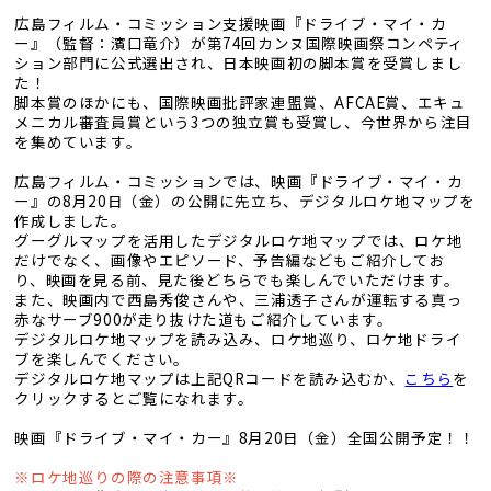
広島フィルム・コミッション支援映画『ドライブ・マイ・カ
ー』（監督：濱口竜介）が第74回カンヌ国際映画祭コンペティ
ション部門に公式選出され、日本映画初の脚本賞を受賞しまし
た！
脚本賞のほかにも、国際映画批評家連盟賞、AFCAE賞、エキュ
メニカル審査員賞という3つの独立賞も受賞し、今世界から注目
を集めています。
広島フィルム・コミッションでは、映画『ドライブ・マイ・カ
ー』の8月20日（金）の公開に先立ち、デジタルロケ地マップを
作成しました。
グーグルマップを活用したデジタルロケ地マップでは、ロケ地
だけでなく、画像やエピソード、予告編などもご紹介してお
り、映画を見る前、見た後どちらでも楽しんでいただけます。
また、映画内で西島秀俊さんや、三浦透子さんが運転する真っ
赤なサーブ900が走り抜けた道もご紹介しています。
デジタルロケ地マップを読み込み、ロケ地巡り、ロケ地ドライ
ブを楽しんでください。
デジタルロケ地マップは上記QRコードを読み込むか、
こちら
を
クリックするとご覧になれます。
映画『ドライブ・マイ・カー』8月20日（金）全国公開予定！！
※ロケ地巡りの際の注意事項※